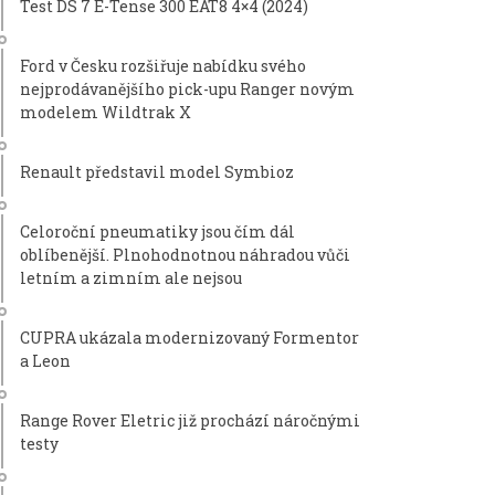
Test DS 7 E-Tense 300 EAT8 4×4 (2024)
Ford v Česku rozšiřuje nabídku svého
nejprodávanějšího pick-upu Ranger novým
modelem Wildtrak X
Renault představil model Symbioz
Celoroční pneumatiky jsou čím dál
oblíbenější. Plnohodnotnou náhradou vůči
letním a zimním ale nejsou
CUPRA ukázala modernizovaný Formentor
a Leon
Range Rover Eletric již prochází náročnými
testy