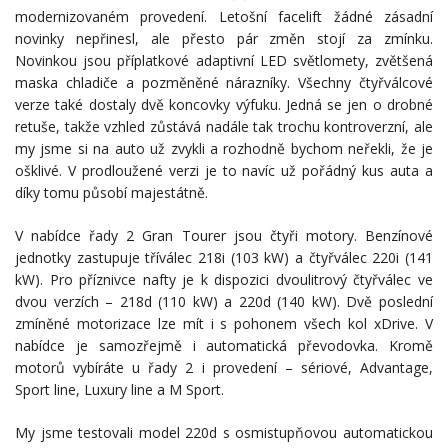
modernizovaném provedení. Letošní facelift žádné zásadní
novinky nepřinesl, ale přesto pár změn stojí za zmínku.
Novinkou jsou příplatkové adaptivní LED světlomety, zvětšená
maska chladiče a pozměněné nárazníky. Všechny čtyřválcové
verze také dostaly dvě koncovky výfuku. Jedná se jen o drobné
retuše, takže vzhled zůstává nadále tak trochu kontroverzní, ale
my jsme si na auto už zvykli a rozhodně bychom neřekli, že je
ošklivé. V prodloužené verzi je to navíc už pořádný kus auta a
díky tomu působí majestátně.
V nabídce řady 2 Gran Tourer jsou čtyři motory. Benzínové
jednotky zastupuje tříválec 218i (103 kW) a čtyřválec 220i (141
kW). Pro příznivce nafty je k dispozici dvoulitrový čtyřválec ve
dvou verzích – 218d (110 kW) a 220d (140 kW). Dvě poslední
zmíněné motorizace lze mít i s pohonem všech kol xDrive. V
nabídce je samozřejmě i automatická převodovka. Kromě
motorů vybíráte u řady 2 i provedení – sériové, Advantage,
Sport line, Luxury line a M Sport.
My jsme testovali model 220d s osmistupňovou automatickou