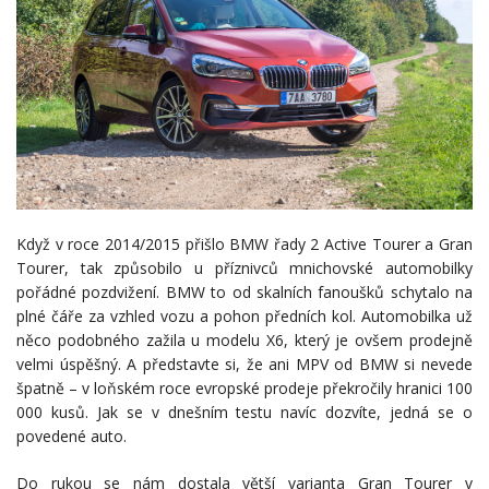
Když v roce 2014/2015 přišlo BMW řady 2 Active Tourer a Gran
Tourer, tak způsobilo u příznivců mnichovské automobilky
pořádné pozdvižení. BMW to od skalních fanoušků schytalo na
plné čáře za vzhled vozu a pohon předních kol. Automobilka už
něco podobného zažila u modelu X6, který je ovšem prodejně
velmi úspěšný. A představte si, že ani MPV od BMW si nevede
špatně – v loňském roce evropské prodeje překročily hranici 100
000 kusů. Jak se v dnešním testu navíc dozvíte, jedná se o
povedené auto.
Do rukou se nám dostala větší varianta Gran Tourer v