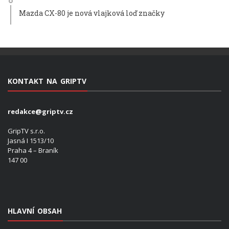
Mazda CX-80 je nová vlajková loď značky
KONTAKT NA GRIPTV
redakce@griptv.cz
GripTV s.r.o.
Jasná I 1513/10
Praha 4 – Braník
147 00
HLAVNÍ OBSAH