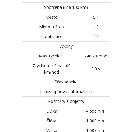
Spotřeba (l na 100 km)
Město
5.1
Mimo město
4.3
Kombinace
4.6
Výkony
Max. rychlost
240 km/hod
Zrychlení z 0 na 100
8.0 s
km/hod
Převodovka
osmistupňová automatická
Rozměry a objemy
Délka
4 556 mm
Šířka
1 800 mm
Výška
1 608 mm