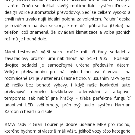
starém. Změn se dočkal skvělý multimediální systém iDrive a
design voliče automatické převodovky. Sedí se celkem vysoko a
chvíli nám trvalo najít ideální polohu za volantem. Palubní deska
je rozdělena na dva sektory, které dělí přihrádka (třeba) na
telefon, což znamená, že ovládání klimatizace a volba jizdních
režimů je hodně dole.
Námi testovaná větší verze může mít tři řady sedadel a
zavazadlový prostor umí nabídnout až 645/1 905 l. Poslední
dvojice sedadel je samozřejmě určena především dětem.
Velkým překvapením pro nás bylo ticho uvnitř vozu. I na
rozmlácené D1 je v interiéru úžasné ticho. V luxusním MPV by to
už nešlo bez bohaté výbavy. I když naše konkrétní auto
překvapivě nemělo bezklíčkové odemykání a adaptivní
tempomat, tak nabízí jiné hračky – třeba perfektně fungující
adaptivní LED světlomety, prémiový audio systém Harman
Kardon či head-up displej.
BMW řady 2 Gran Tourer je dobře udělané MPV pro rodinu,
kterého bychom si vlastně měli vážit, jelikož vozy této kategorie