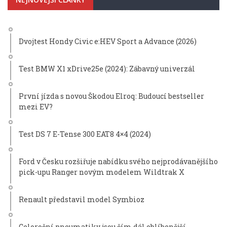
Dvojtest Hondy Civic e:HEV Sport a Advance (2026)
Test BMW X1 xDrive25e (2024): Zábavný univerzál
První jízda s novou Škodou Elroq: Budoucí bestseller
mezi EV?
Test DS 7 E-Tense 300 EAT8 4×4 (2024)
Ford v Česku rozšiřuje nabídku svého nejprodávanějšího
pick-upu Ranger novým modelem Wildtrak X
Renault představil model Symbioz
Celoroční pneumatiky jsou čím dál oblíbenější.