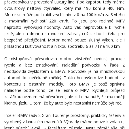
převodovkou v provedení Luxury line. Pod kapotou tedy máme
dvoulitrový naftový čtyřválec, který má 190 koní a 400 Nm.
Motor se může pochlubit zrychlením z 0 na 100 km/h za 8 vteřin
a maximální rychlostí 220 km/h. To jsou pro rodinné MPV
naprosto vyhovující hodnoty. Auto vás neprovokuje k rychlé
jízdě, ale na druhou stranu umí zabrat, což se hodí třeba pro
bezpečné předjíždění. Motor nemá pouze slušný výkon, ale i
příkladnou kultivovanost a nízkou spotřebu 6 až 7 l na 100 km.
Osmistupňová převodovka motor zbytečně nedusí, pracuje
rychle a bez zmatkování. Naladění podvozku v řadě 2
neodpovídá zvyklostem u BMW. Podvozek je na mnichovskou
automobilku nečekaně měkký. Takto ho ovšem lze hodnotit v
kontextu s ostatními modely. Toto BMW je totiž správně
naladěné podle toho, že se jedná o MPV. Rychlejší průjezd
zatáčkou neznamená převrácení, ale cítíte na autě, že má raději
klidnou jízdu. O tom, že by auto bylo nestabilní nemůže být reč.
Inteiér BMW řady 2 Gran Tourer je prostorný, prakticky řešený a
vyrobený z luxusních materiálů. Výhrady máme pouze k volantu,
který působí levně. S faceliftem zůstalo uvnitř téměř vše při