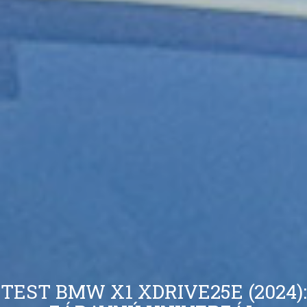
PRVNÍ JÍZDA S NOVOU ŠKODOU
TEST BMW X1 XDRIVE25E (2024):
TEST DS 7 E-TENSE 300 EAT8
ELROQ: BUDOUCÍ BESTSELLER